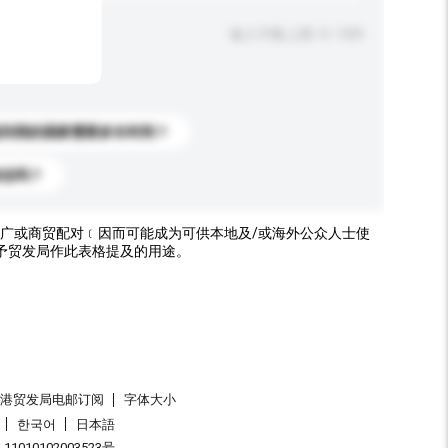
输入字数上限: 0 / 500
送到我的国家需要多长时间？
标志吗？
广或商贸配对﹝因而可能成为可供本地及/或海外公众人士使
予贸发局作此表格提及的用途。
香港贸发局电邮订阅
字体大小
한국어
日本語
1010102003523号