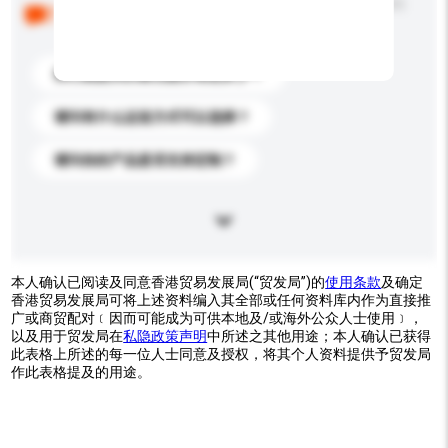
以下是其他买家提出的常见问题。点击以将它们添加到
你的询盘信息中。
你们能提供的最优惠价格是多少？
请问有什么运送方式可以选择？
请问你的产品是否支持定制？
本人确认已阅读及同意香港贸易发展局(“贸发局”)的
使用条款
及确定
香港贸易发展局可将上述资料编入其全部或任何资料库内作为直接推
广或商贸配对﹝因而可能成为可供本地及/或海外公众人士使用﹞，
以及用于贸发局在
私隐政策声明
中所述之其他用途；本人确认已获得
此表格上所述的每一位人士同意及授权，将其个人资料提供予贸发局
作此表格提及的用途。