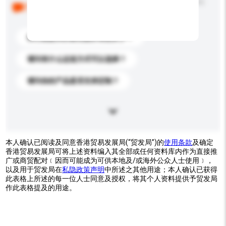
以下是其他买家提出的常见问题。点击以将它们添加到
你的询盘信息中。
你们能提供的最优惠价格是多少？
请问有什么运送方式可以选择？
请问你的产品是否支持定制？
本人确认已阅读及同意香港贸易发展局(“贸发局”)的
使用条款
及确定
香港贸易发展局可将上述资料编入其全部或任何资料库内作为直接推
广或商贸配对﹝因而可能成为可供本地及/或海外公众人士使用﹞，
以及用于贸发局在
私隐政策声明
中所述之其他用途；本人确认已获得
此表格上所述的每一位人士同意及授权，将其个人资料提供予贸发局
作此表格提及的用途。