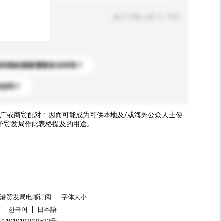
输入字数上限: 0 / 500
送到我的国家需要多长时间？
标志吗？
广或商贸配对﹝因而可能成为可供本地及/或海外公众人士使
予贸发局作此表格提及的用途。
香港贸发局电邮订阅
字体大小
한국어
日本語
1010102003523号