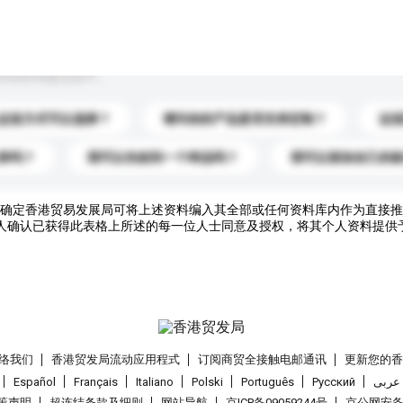
到你的询盘信息中。
运送方式可以选择？
请问你的产品是否支持定制？
运
录吗？
我可以先收到一个样品吗？
我可以添加自己的
确定香港贸易发展局可将上述资料编入其全部或任何资料库内作为直接推
人确认已获得此表格上所述的每一位人士同意及授权，将其个人资料提供
络我们
香港贸发局流动应用程式
订阅商贸全接触电邮通讯
更新您的
Español
Français
Italiano
Polski
Português
Pусский
عربى
策声明
超连结条款及细则
网站导航
京ICP备09059244号
京公网安备 1