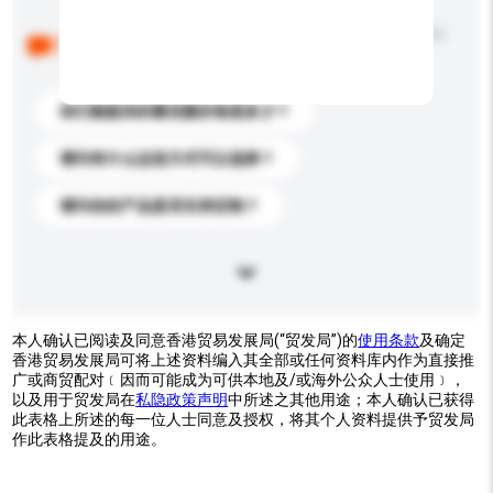
以下是其他买家提出的常见问题。点击以将它们添加到
你的询盘信息中。
你们能提供的最优惠价格是多少？
请问有什么运送方式可以选择？
请问你的产品是否支持定制？
本人确认已阅读及同意香港贸易发展局(“贸发局”)的
使用条款
及确定
香港贸易发展局可将上述资料编入其全部或任何资料库内作为直接推
广或商贸配对﹝因而可能成为可供本地及/或海外公众人士使用﹞，
以及用于贸发局在
私隐政策声明
中所述之其他用途；本人确认已获得
此表格上所述的每一位人士同意及授权，将其个人资料提供予贸发局
作此表格提及的用途。