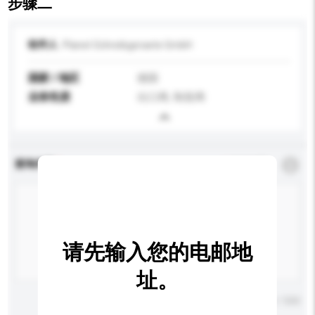
步骤二
收件人
Planet Schreibgeraete GmbH
国家 / 地区
德国
业务性质
出口商, 制造商
查询内容
*
必须填写
请先输入您的电邮地
址。
输入字数上限: 0 / 500