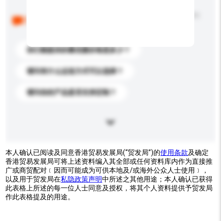
以下是其他买家提出的常见问题。点击以将它们添加到
你的询盘信息中。
你们能提供的最优惠价格是多少？
请问有什么运送方式可以选择？
请问你的产品是否支持定制？
本人确认已阅读及同意香港贸易发展局(“贸发局”)的
使用条款
及确定
香港贸易发展局可将上述资料编入其全部或任何资料库内作为直接推
广或商贸配对﹝因而可能成为可供本地及/或海外公众人士使用﹞，
以及用于贸发局在
私隐政策声明
中所述之其他用途；本人确认已获得
此表格上所述的每一位人士同意及授权，将其个人资料提供予贸发局
作此表格提及的用途。