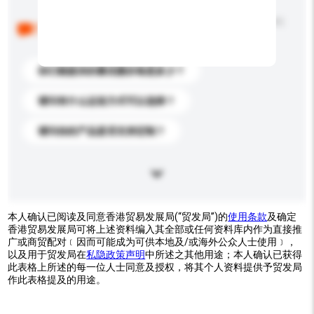
以下是其他买家提出的常见问题。点击以将它们添加到
你的询盘信息中。
你们能提供的最优惠价格是多少？
请问有什么运送方式可以选择？
请问你的产品是否支持定制？
本人确认已阅读及同意香港贸易发展局(“贸发局”)的
使用条款
及确定
香港贸易发展局可将上述资料编入其全部或任何资料库内作为直接推
广或商贸配对﹝因而可能成为可供本地及/或海外公众人士使用﹞，
以及用于贸发局在
私隐政策声明
中所述之其他用途；本人确认已获得
此表格上所述的每一位人士同意及授权，将其个人资料提供予贸发局
作此表格提及的用途。