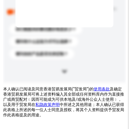
以下是其他买家提出的常见问题。点击以将它们添加到
你的询盘信息中。
你们能提供的最优惠价格是多少？
请问有什么运送方式可以选择？
请问你的产品是否支持定制？
本人确认已阅读及同意香港贸易发展局(“贸发局”)的
使用条款
及确定
香港贸易发展局可将上述资料编入其全部或任何资料库内作为直接推
广或商贸配对﹝因而可能成为可供本地及/或海外公众人士使用﹞，
以及用于贸发局在
私隐政策声明
中所述之其他用途；本人确认已获得
此表格上所述的每一位人士同意及授权，将其个人资料提供予贸发局
作此表格提及的用途。