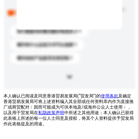
以下是其他买家提出的常见问题。点击以将它们添加到
你的询盘信息中。
你们能提供的最优惠价格是多少？
请问有什么运送方式可以选择？
请问你的产品是否支持定制？
本人确认已阅读及同意香港贸易发展局(“贸发局”)的
使用条款
及确定
香港贸易发展局可将上述资料编入其全部或任何资料库内作为直接推
广或商贸配对﹝因而可能成为可供本地及/或海外公众人士使用﹞，
以及用于贸发局在
私隐政策声明
中所述之其他用途；本人确认已获得
此表格上所述的每一位人士同意及授权，将其个人资料提供予贸发局
作此表格提及的用途。