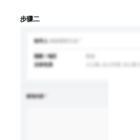
步骤二
收件人
新丽塑胶五金厂
国家 / 地区
香港
业务性质
入口商, 出口代理, 出口商,
查询内容