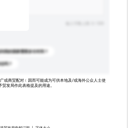
输入字数上限: 0 / 500
送到我的国家需要多长时间？
标志吗？
广或商贸配对﹝因而可能成为可供本地及/或海外公众人士使
予贸发局作此表格提及的用途。
香港贸发局电邮订阅
字体大小