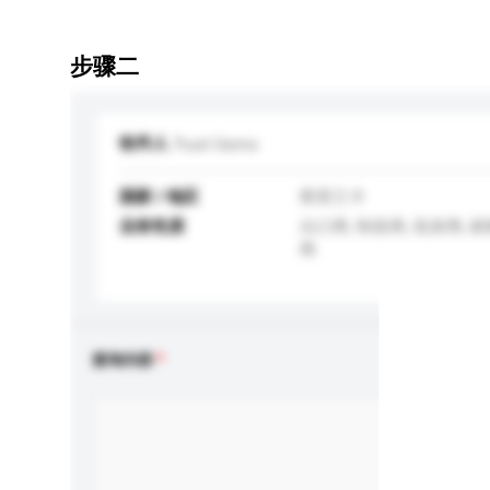
步骤二
收件人
Trust Gems
国家 / 地区
斯里兰卡
业务性质
出口商, 制造商, 批发商, 
商
查询内容