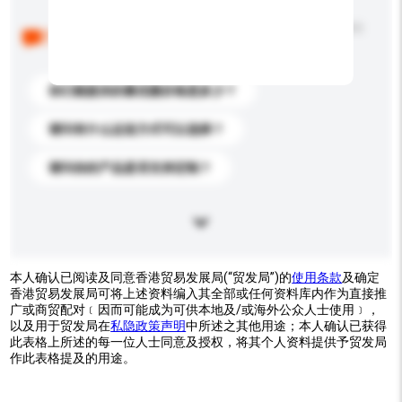
以下是其他买家提出的常见问题。点击以将它们添加到
你的询盘信息中。
你们能提供的最优惠价格是多少？
请问有什么运送方式可以选择？
请问你的产品是否支持定制？
本人确认已阅读及同意香港贸易发展局(“贸发局”)的
使用条款
及确定
香港贸易发展局可将上述资料编入其全部或任何资料库内作为直接推
广或商贸配对﹝因而可能成为可供本地及/或海外公众人士使用﹞，
以及用于贸发局在
私隐政策声明
中所述之其他用途；本人确认已获得
此表格上所述的每一位人士同意及授权，将其个人资料提供予贸发局
作此表格提及的用途。