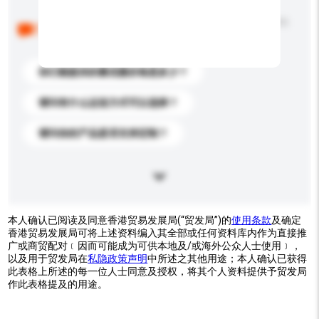
以下是其他买家提出的常见问题。点击以将它们添加到
你的询盘信息中。
你们能提供的最优惠价格是多少？
请问有什么运送方式可以选择？
请问你的产品是否支持定制？
本人确认已阅读及同意香港贸易发展局(“贸发局”)的
使用条款
及确定
香港贸易发展局可将上述资料编入其全部或任何资料库内作为直接推
广或商贸配对﹝因而可能成为可供本地及/或海外公众人士使用﹞，
以及用于贸发局在
私隐政策声明
中所述之其他用途；本人确认已获得
此表格上所述的每一位人士同意及授权，将其个人资料提供予贸发局
作此表格提及的用途。