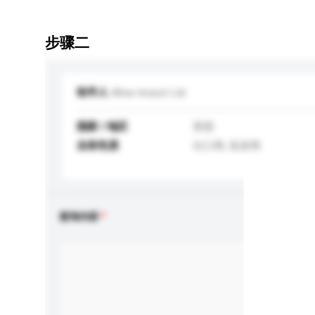
步骤二
收件人
Wine Invest Ltd
国家 / 地区
英国
业务性质
出口商, 批发商
查询内容