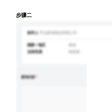
步骤二
收件人
亨达胶袋制品有限公司
国家 / 地区
香港
业务性质
制造商
查询内容