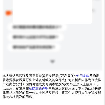
以下是其他买家提出的常见问题。点击以将它们添加到
你的询盘信息中。
你们能提供的最优惠价格是多少？
请问有什么运送方式可以选择？
请问你的产品是否支持定制？
本人确认已阅读及同意香港贸易发展局(“贸发局”)的
使用条款
及确定
香港贸易发展局可将上述资料编入其全部或任何资料库内作为直接推
广或商贸配对﹝因而可能成为可供本地及/或海外公众人士使用﹞，
以及用于贸发局在
私隐政策声明
中所述之其他用途；本人确认已获得
此表格上所述的每一位人士同意及授权，将其个人资料提供予贸发局
作此表格提及的用途。