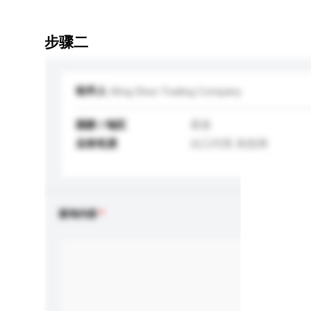
步骤二
收件人
Wing Shun Trading Company
国家 / 地区
香港
业务性质
出口代理, 制造商
查询内容