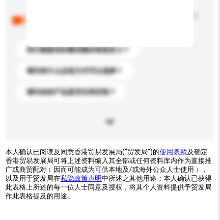
以下是其他买家提出的常见问题。点击以将它们添加到
你的询盘信息中。
你们能提供的最优惠价格是多少？
请问有什么运送方式可以选择？
请问你的产品是否支持定制？
本人确认已阅读及同意香港贸易发展局(“贸发局”)的
使用条款
及确定
香港贸易发展局可将上述资料编入其全部或任何资料库内作为直接推
广或商贸配对﹝因而可能成为可供本地及/或海外公众人士使用﹞，
以及用于贸发局在
私隐政策声明
中所述之其他用途；本人确认已获得
此表格上所述的每一位人士同意及授权，将其个人资料提供予贸发局
作此表格提及的用途。