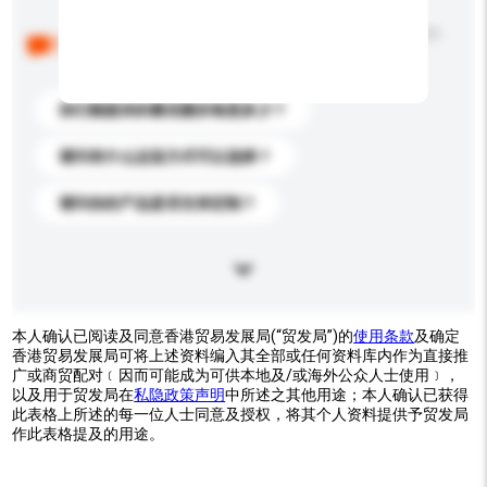
以下是其他买家提出的常见问题。点击以将它们添加到
你的询盘信息中。
你们能提供的最优惠价格是多少？
请问有什么运送方式可以选择？
请问你的产品是否支持定制？
本人确认已阅读及同意香港贸易发展局(“贸发局”)的
使用条款
及确定
香港贸易发展局可将上述资料编入其全部或任何资料库内作为直接推
广或商贸配对﹝因而可能成为可供本地及/或海外公众人士使用﹞，
以及用于贸发局在
私隐政策声明
中所述之其他用途；本人确认已获得
此表格上所述的每一位人士同意及授权，将其个人资料提供予贸发局
作此表格提及的用途。