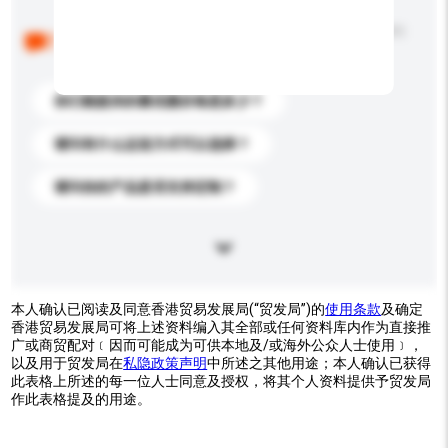
以下是其他买家提出的常见问题。点击以将它们添加到
你的询盘信息中。
你们能提供的最优惠价格是多少？
请问有什么运送方式可以选择？
请问你的产品是否支持定制？
本人确认已阅读及同意香港贸易发展局(“贸发局”)的
使用条款
及确定
香港贸易发展局可将上述资料编入其全部或任何资料库内作为直接推
广或商贸配对﹝因而可能成为可供本地及/或海外公众人士使用﹞，
以及用于贸发局在
私隐政策声明
中所述之其他用途；本人确认已获得
此表格上所述的每一位人士同意及授权，将其个人资料提供予贸发局
作此表格提及的用途。