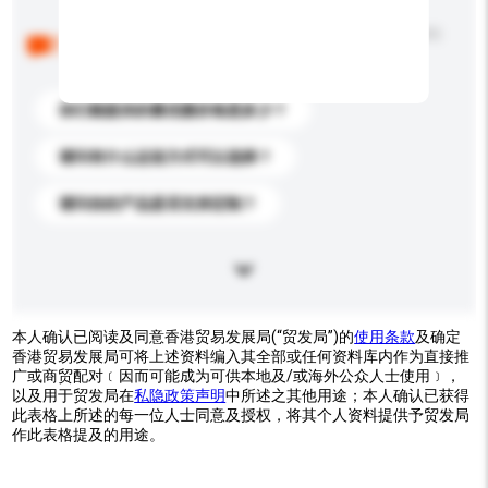
以下是其他买家提出的常见问题。点击以将它们添加到
你的询盘信息中。
你们能提供的最优惠价格是多少？
请问有什么运送方式可以选择？
请问你的产品是否支持定制？
本人确认已阅读及同意香港贸易发展局(“贸发局”)的
使用条款
及确定
香港贸易发展局可将上述资料编入其全部或任何资料库内作为直接推
广或商贸配对﹝因而可能成为可供本地及/或海外公众人士使用﹞，
以及用于贸发局在
私隐政策声明
中所述之其他用途；本人确认已获得
此表格上所述的每一位人士同意及授权，将其个人资料提供予贸发局
作此表格提及的用途。