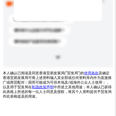
以下是其他买家提出的常见问题。点击以将它们添加到
你的询盘信息中。
你们能提供的最优惠价格是多少？
请问有什么运送方式可以选择？
请问你的产品是否支持定制？
本人确认已阅读及同意香港贸易发展局(“贸发局”)的
使用条款
及确定
香港贸易发展局可将上述资料编入其全部或任何资料库内作为直接推
广或商贸配对﹝因而可能成为可供本地及/或海外公众人士使用﹞，
以及用于贸发局在
私隐政策声明
中所述之其他用途；本人确认已获得
此表格上所述的每一位人士同意及授权，将其个人资料提供予贸发局
作此表格提及的用途。