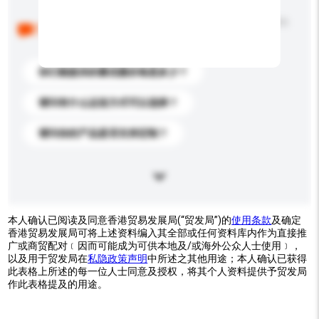
以下是其他买家提出的常见问题。点击以将它们添加到
你的询盘信息中。
你们能提供的最优惠价格是多少？
请问有什么运送方式可以选择？
请问你的产品是否支持定制？
本人确认已阅读及同意香港贸易发展局(“贸发局”)的
使用条款
及确定
香港贸易发展局可将上述资料编入其全部或任何资料库内作为直接推
广或商贸配对﹝因而可能成为可供本地及/或海外公众人士使用﹞，
以及用于贸发局在
私隐政策声明
中所述之其他用途；本人确认已获得
此表格上所述的每一位人士同意及授权，将其个人资料提供予贸发局
作此表格提及的用途。