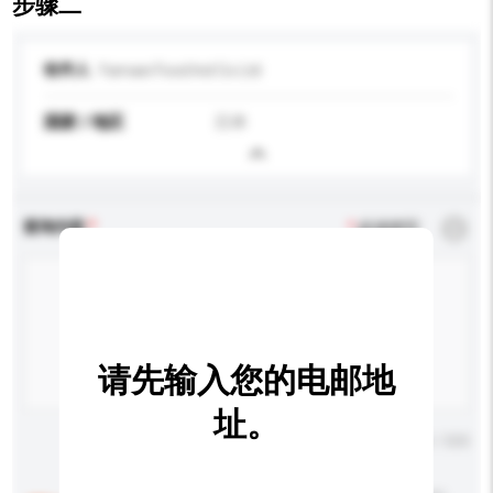
步骤二
收件人
Yamaei Food Ind Co Ltd
国家 / 地区
日本
查询内容
*
必须填写
请先输入您的电邮地
址。
输入字数上限: 0 / 500