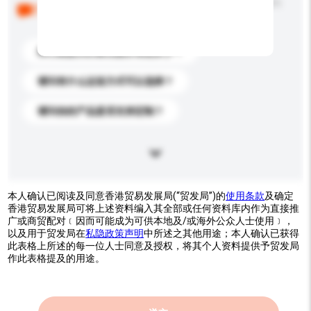
以下是其他买家提出的常见问题。点击以将它们添加到
你的询盘信息中。
你们能提供的最优惠价格是多少？
请问有什么运送方式可以选择？
请问你的产品是否支持定制？
本人确认已阅读及同意香港贸易发展局(“贸发局”)的
使用条款
及确定
香港贸易发展局可将上述资料编入其全部或任何资料库内作为直接推
广或商贸配对﹝因而可能成为可供本地及/或海外公众人士使用﹞，
以及用于贸发局在
私隐政策声明
中所述之其他用途；本人确认已获得
此表格上所述的每一位人士同意及授权，将其个人资料提供予贸发局
作此表格提及的用途。