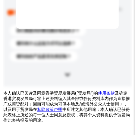
以下是其他买家提出的常见问题。点击以将它们添加到
你的询盘信息中。
你们能提供的最优惠价格是多少？
请问有什么运送方式可以选择？
请问你的产品是否支持定制？
本人确认已阅读及同意香港贸易发展局(“贸发局”)的
使用条款
及确定
香港贸易发展局可将上述资料编入其全部或任何资料库内作为直接推
广或商贸配对﹝因而可能成为可供本地及/或海外公众人士使用﹞，
以及用于贸发局在
私隐政策声明
中所述之其他用途；本人确认已获得
此表格上所述的每一位人士同意及授权，将其个人资料提供予贸发局
作此表格提及的用途。