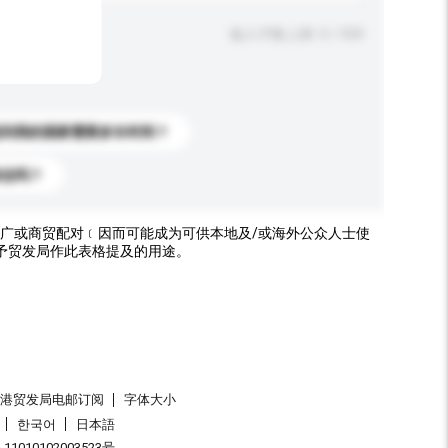
输入字数上限: 0 / 500
送到我的国家需要多长时间？
标志吗？
广或商贸配对﹝因而可能成为可供本地及/或海外公众人士使
予贸发局作此表格提及的用途。
香港贸发局电邮订阅
字体大小
한국어
日本語
1010102003523号