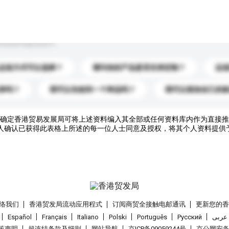
到你的询盘信息中。
运送方式可以选择？
请问你的产品是否支持定制？
运
录吗？
我可以先收到一个样品吗？
我可以添加自己的
确定香港贸易发展局可将上述资料编入其全部或任何资料库内作为直接推
人确认已获得此表格上所述的每一位人士同意及授权，将其个人资料提供
络我们
香港贸发局流动应用程式
订阅商贸全接触电邮通讯
更新您的
Español
Français
Italiano
Polski
Português
Pусский
عربى
策声明
超连结条款及细则
网站导航
京ICP备09059244号
京公网安备 1