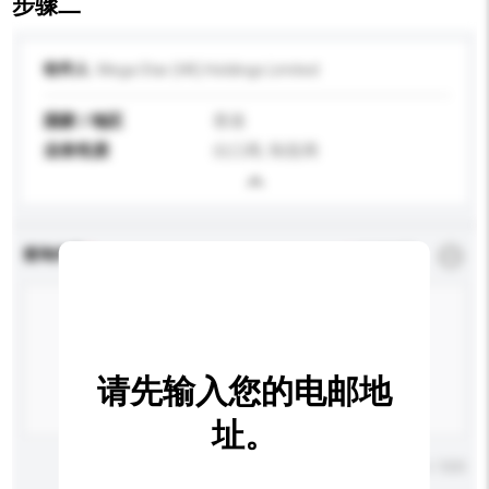
步骤二
收件人
Mega Star (HK) Holdings Limited
国家 / 地区
香港
业务性质
出口商, 制造商
查询内容
*
必须填写
请先输入您的电邮地
址。
输入字数上限: 0 / 500