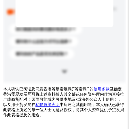
以下是其他买家提出的常见问题。点击以将它们添加到
你的询盘信息中。
你们能提供的最优惠价格是多少？
请问有什么运送方式可以选择？
请问你的产品是否支持定制？
本人确认已阅读及同意香港贸易发展局(“贸发局”)的
使用条款
及确定
香港贸易发展局可将上述资料编入其全部或任何资料库内作为直接推
广或商贸配对﹝因而可能成为可供本地及/或海外公众人士使用﹞，
以及用于贸发局在
私隐政策声明
中所述之其他用途；本人确认已获得
此表格上所述的每一位人士同意及授权，将其个人资料提供予贸发局
作此表格提及的用途。