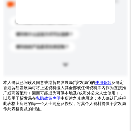
以下是其他买家提出的常见问题。点击以将它们添加到
你的询盘信息中。
你们能提供的最优惠价格是多少？
请问有什么运送方式可以选择？
请问你的产品是否支持定制？
本人确认已阅读及同意香港贸易发展局(“贸发局”)的
使用条款
及确定
香港贸易发展局可将上述资料编入其全部或任何资料库内作为直接推
广或商贸配对﹝因而可能成为可供本地及/或海外公众人士使用﹞，
以及用于贸发局在
私隐政策声明
中所述之其他用途；本人确认已获得
此表格上所述的每一位人士同意及授权，将其个人资料提供予贸发局
作此表格提及的用途。