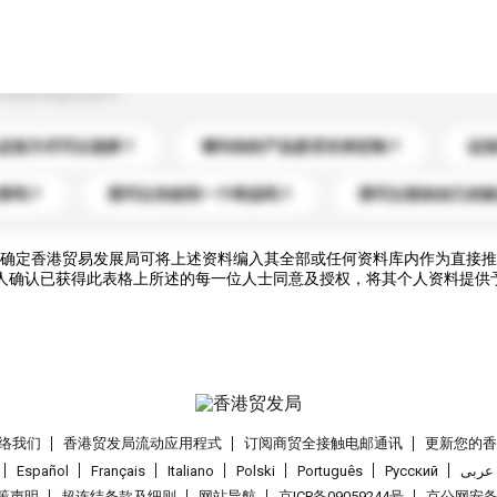
到你的询盘信息中。
运送方式可以选择？
请问你的产品是否支持定制？
运
录吗？
我可以先收到一个样品吗？
我可以添加自己的
确定香港贸易发展局可将上述资料编入其全部或任何资料库内作为直接推
人确认已获得此表格上所述的每一位人士同意及授权，将其个人资料提供
络我们
香港贸发局流动应用程式
订阅商贸全接触电邮通讯
更新您的
Español
Français
Italiano
Polski
Português
Pусский
عربى
策声明
超连结条款及细则
网站导航
京ICP备09059244号
京公网安备 1