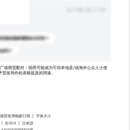
输入字数上限: 0 / 500
送到我的国家需要多长时间？
标志吗？
广或商贸配对﹝因而可能成为可供本地及/或海外公众人士使
予贸发局作此表格提及的用途。
香港贸发局电邮订阅
字体大小
한국어
日本語
1010102003523号