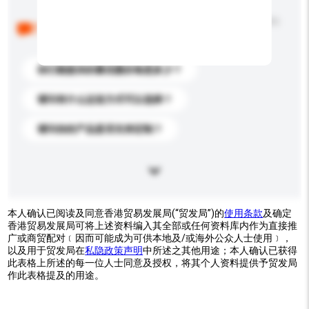
以下是其他买家提出的常见问题。点击以将它们添加到
你的询盘信息中。
你们能提供的最优惠价格是多少？
请问有什么运送方式可以选择？
请问你的产品是否支持定制？
本人确认已阅读及同意香港贸易发展局(“贸发局”)的
使用条款
及确定
香港贸易发展局可将上述资料编入其全部或任何资料库内作为直接推
广或商贸配对﹝因而可能成为可供本地及/或海外公众人士使用﹞，
以及用于贸发局在
私隐政策声明
中所述之其他用途；本人确认已获得
此表格上所述的每一位人士同意及授权，将其个人资料提供予贸发局
作此表格提及的用途。