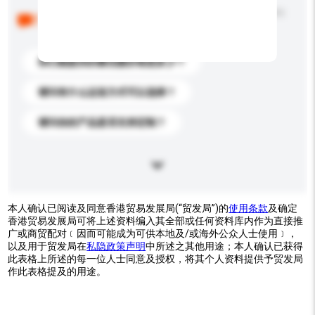
以下是其他买家提出的常见问题。点击以将它们添加到
你的询盘信息中。
你们能提供的最优惠价格是多少？
请问有什么运送方式可以选择？
请问你的产品是否支持定制？
本人确认已阅读及同意香港贸易发展局(“贸发局”)的
使用条款
及确定
香港贸易发展局可将上述资料编入其全部或任何资料库内作为直接推
广或商贸配对﹝因而可能成为可供本地及/或海外公众人士使用﹞，
以及用于贸发局在
私隐政策声明
中所述之其他用途；本人确认已获得
此表格上所述的每一位人士同意及授权，将其个人资料提供予贸发局
作此表格提及的用途。