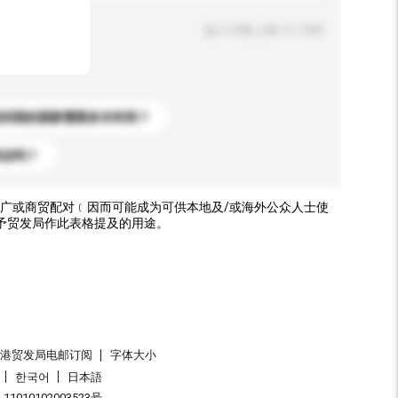
输入字数上限: 0 / 500
送到我的国家需要多长时间？
标志吗？
广或商贸配对﹝因而可能成为可供本地及/或海外公众人士使
予贸发局作此表格提及的用途。
香港贸发局电邮订阅
字体大小
한국어
日本語
1010102003523号