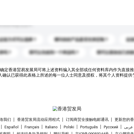
到你的询盘信息中。
运送方式可以选择？
请问你的产品是否支持定制？
运
录吗？
我可以先收到一个样品吗？
我可以添加自己的
确定香港贸易发展局可将上述资料编入其全部或任何资料库内作为直接推
人确认已获得此表格上所述的每一位人士同意及授权，将其个人资料提供
络我们
香港贸发局流动应用程式
订阅商贸全接触电邮通讯
更新您的
Español
Français
Italiano
Polski
Português
Pусский
عربى
策声明
超连结条款及细则
网站导航
京ICP备09059244号
京公网安备 1