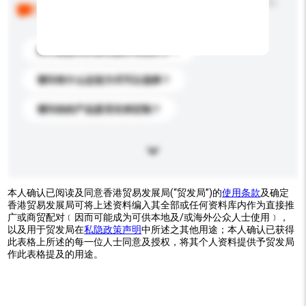
以下是其他买家提出的常见问题。点击以将它们添加到
你的询盘信息中。
你们能提供的最优惠价格是多少？
请问有什么运送方式可以选择？
请问你的产品是否支持定制？
本人确认已阅读及同意香港贸易发展局(“贸发局”)的
使用条款
及确定
香港贸易发展局可将上述资料编入其全部或任何资料库内作为直接推
广或商贸配对﹝因而可能成为可供本地及/或海外公众人士使用﹞，
以及用于贸发局在
私隐政策声明
中所述之其他用途；本人确认已获得
此表格上所述的每一位人士同意及授权，将其个人资料提供予贸发局
作此表格提及的用途。