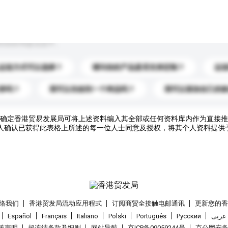
到你的询盘信息中。
运送方式可以选择？
请问你的产品是否支持定制？
运
录吗？
我可以先收到一个样品吗？
我可以添加自己的
确定香港贸易发展局可将上述资料编入其全部或任何资料库内作为直接推
人确认已获得此表格上所述的每一位人士同意及授权，将其个人资料提供
络我们
香港贸发局流动应用程式
订阅商贸全接触电邮通讯
更新您的
Español
Français
Italiano
Polski
Português
Pусский
عربى
策声明
超连结条款及细则
网站导航
京ICP备09059244号
京公网安备 1