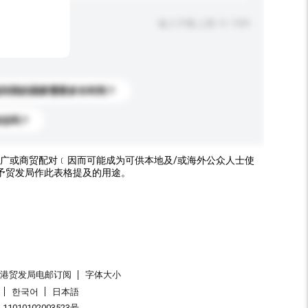
输入字数上限: 0 / 500
送到我的国家需要多长时间？
标志吗？
广或商贸配对﹝因而可能成为可供本地及/或海外公众人士使
予贸发局作此表格提及的用途。
香港贸发局电邮订阅
字体大小
한국어
日本語
1010102003523号