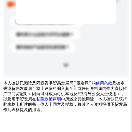
以下是其他买家提出的常见问题。点击以将它们添加到
你的询盘信息中。
你们能提供的最优惠价格是多少？
请问有什么运送方式可以选择？
请问你的产品是否支持定制？
本人确认已阅读及同意香港贸易发展局(“贸发局”)的
使用条款
及确定
香港贸易发展局可将上述资料编入其全部或任何资料库内作为直接推
广或商贸配对﹝因而可能成为可供本地及/或海外公众人士使用﹞，
以及用于贸发局在
私隐政策声明
中所述之其他用途；本人确认已获得
此表格上所述的每一位人士同意及授权，将其个人资料提供予贸发局
作此表格提及的用途。