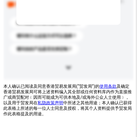
以下是其他买家提出的常见问题。点击以将它们添加到
你的询盘信息中。
你们能提供的最优惠价格是多少？
请问有什么运送方式可以选择？
请问你的产品是否支持定制？
本人确认已阅读及同意香港贸易发展局(“贸发局”)的
使用条款
及确定
香港贸易发展局可将上述资料编入其全部或任何资料库内作为直接推
广或商贸配对﹝因而可能成为可供本地及/或海外公众人士使用﹞，
以及用于贸发局在
私隐政策声明
中所述之其他用途；本人确认已获得
此表格上所述的每一位人士同意及授权，将其个人资料提供予贸发局
作此表格提及的用途。