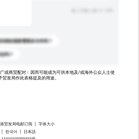
输入字数上限: 0 / 500
送到我的国家需要多长时间？
标志吗？
广或商贸配对﹝因而可能成为可供本地及/或海外公众人士使
予贸发局作此表格提及的用途。
香港贸发局电邮订阅
字体大小
한국어
日本語
1010102003523号