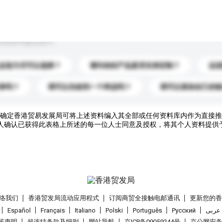
到你的询盘信息中。
运送方式可以选择？
请问你的产品是否支持定制？
运
录吗？
我可以先收到一个样品吗？
我可以添加自己的
确定香港贸易发展局可将上述资料编入其全部或任何资料库内作为直接推
人确认已获得此表格上所述的每一位人士同意及授权，将其个人资料提供
络我们
香港贸发局流动应用程式
订阅商贸全接触电邮通讯
更新您的
Español
Français
Italiano
Polski
Português
Pусский
عربى
策声明
超连结条款及细则
网站导航
京ICP备09059244号
京公网安备 1