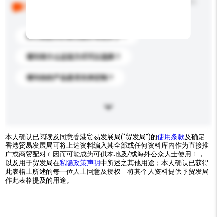
以下是其他买家提出的常见问题。点击以将它们添加到
你的询盘信息中。
你们能提供的最优惠价格是多少？
请问有什么运送方式可以选择？
请问你的产品是否支持定制？
本人确认已阅读及同意香港贸易发展局(“贸发局”)的
使用条款
及确定
香港贸易发展局可将上述资料编入其全部或任何资料库内作为直接推
广或商贸配对﹝因而可能成为可供本地及/或海外公众人士使用﹞，
以及用于贸发局在
私隐政策声明
中所述之其他用途；本人确认已获得
此表格上所述的每一位人士同意及授权，将其个人资料提供予贸发局
作此表格提及的用途。