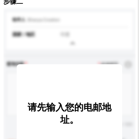
步骤二
收件人
Bhavya Creation
国家 / 地区
印度
查询内容
*
必须填写
请先输入您的电邮地
址。
输入字数上限: 0 / 500