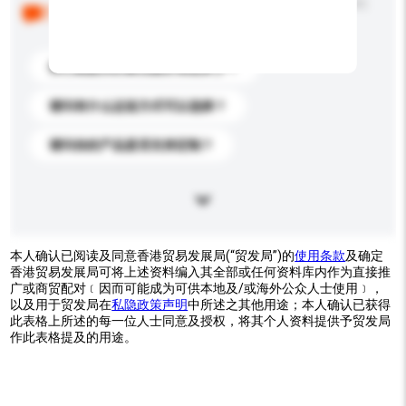
以下是其他买家提出的常见问题。点击以将它们添加到
你的询盘信息中。
你们能提供的最优惠价格是多少？
请问有什么运送方式可以选择？
请问你的产品是否支持定制？
本人确认已阅读及同意香港贸易发展局(“贸发局”)的
使用条款
及确定
香港贸易发展局可将上述资料编入其全部或任何资料库内作为直接推
广或商贸配对﹝因而可能成为可供本地及/或海外公众人士使用﹞，
以及用于贸发局在
私隐政策声明
中所述之其他用途；本人确认已获得
此表格上所述的每一位人士同意及授权，将其个人资料提供予贸发局
作此表格提及的用途。