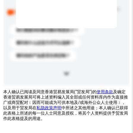
以下是其他买家提出的常见问题。点击以将它们添加到
你的询盘信息中。
你们能提供的最优惠价格是多少？
请问有什么运送方式可以选择？
请问你的产品是否支持定制？
本人确认已阅读及同意香港贸易发展局(“贸发局”)的
使用条款
及确定
香港贸易发展局可将上述资料编入其全部或任何资料库内作为直接推
广或商贸配对﹝因而可能成为可供本地及/或海外公众人士使用﹞，
以及用于贸发局在
私隐政策声明
中所述之其他用途；本人确认已获得
此表格上所述的每一位人士同意及授权，将其个人资料提供予贸发局
作此表格提及的用途。