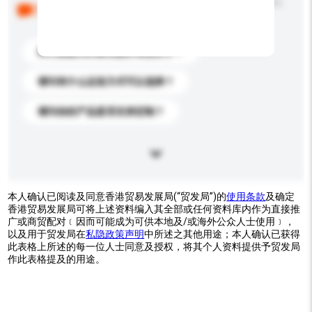
以下是其他买家提出的常见问题。点击以将它们添加到
你的询盘信息中。
你们能提供的最优惠价格是多少？
请问有什么运送方式可以选择？
请问你的产品是否支持定制？
本人确认已阅读及同意香港贸易发展局(“贸发局”)的
使用条款
及确定
香港贸易发展局可将上述资料编入其全部或任何资料库内作为直接推
广或商贸配对﹝因而可能成为可供本地及/或海外公众人士使用﹞，
以及用于贸发局在
私隐政策声明
中所述之其他用途；本人确认已获得
此表格上所述的每一位人士同意及授权，将其个人资料提供予贸发局
作此表格提及的用途。