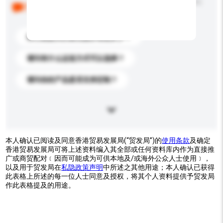
以下是其他买家提出的常见问题。点击以将它们添加到
你的询盘信息中。
你们能提供的最优惠价格是多少？
请问有什么运送方式可以选择？
请问你的产品是否支持定制？
本人确认已阅读及同意香港贸易发展局(“贸发局”)的
使用条款
及确定
香港贸易发展局可将上述资料编入其全部或任何资料库内作为直接推
广或商贸配对﹝因而可能成为可供本地及/或海外公众人士使用﹞，
以及用于贸发局在
私隐政策声明
中所述之其他用途；本人确认已获得
此表格上所述的每一位人士同意及授权，将其个人资料提供予贸发局
作此表格提及的用途。