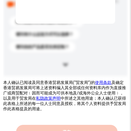
以下是其他买家提出的常见问题。点击以将它们添加到
你的询盘信息中。
你们能提供的最优惠价格是多少？
请问有什么运送方式可以选择？
请问你的产品是否支持定制？
本人确认已阅读及同意香港贸易发展局(“贸发局”)的
使用条款
及确定
香港贸易发展局可将上述资料编入其全部或任何资料库内作为直接推
广或商贸配对﹝因而可能成为可供本地及/或海外公众人士使用﹞，
以及用于贸发局在
私隐政策声明
中所述之其他用途；本人确认已获得
此表格上所述的每一位人士同意及授权，将其个人资料提供予贸发局
作此表格提及的用途。