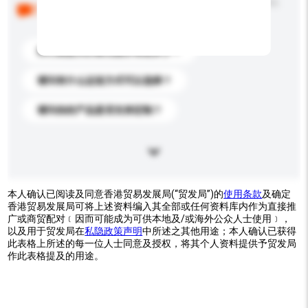
以下是其他买家提出的常见问题。点击以将它们添加到
你的询盘信息中。
你们能提供的最优惠价格是多少？
请问有什么运送方式可以选择？
请问你的产品是否支持定制？
本人确认已阅读及同意香港贸易发展局(“贸发局”)的
使用条款
及确定
香港贸易发展局可将上述资料编入其全部或任何资料库内作为直接推
广或商贸配对﹝因而可能成为可供本地及/或海外公众人士使用﹞，
以及用于贸发局在
私隐政策声明
中所述之其他用途；本人确认已获得
此表格上所述的每一位人士同意及授权，将其个人资料提供予贸发局
作此表格提及的用途。