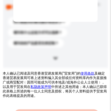
以下是其他买家提出的常见问题。点击以将它们添加到
你的询盘信息中。
你们能提供的最优惠价格是多少？
请问有什么运送方式可以选择？
请问你的产品是否支持定制？
本人确认已阅读及同意香港贸易发展局(“贸发局”)的
使用条款
及确定
香港贸易发展局可将上述资料编入其全部或任何资料库内作为直接推
广或商贸配对﹝因而可能成为可供本地及/或海外公众人士使用﹞，
以及用于贸发局在
私隐政策声明
中所述之其他用途；本人确认已获得
此表格上所述的每一位人士同意及授权，将其个人资料提供予贸发局
作此表格提及的用途。