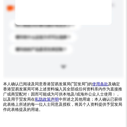
以下是其他买家提出的常见问题。点击以将它们添加到
你的询盘信息中。
你们能提供的最优惠价格是多少？
请问有什么运送方式可以选择？
请问你的产品是否支持定制？
本人确认已阅读及同意香港贸易发展局(“贸发局”)的
使用条款
及确定
香港贸易发展局可将上述资料编入其全部或任何资料库内作为直接推
广或商贸配对﹝因而可能成为可供本地及/或海外公众人士使用﹞，
以及用于贸发局在
私隐政策声明
中所述之其他用途；本人确认已获得
此表格上所述的每一位人士同意及授权，将其个人资料提供予贸发局
作此表格提及的用途。