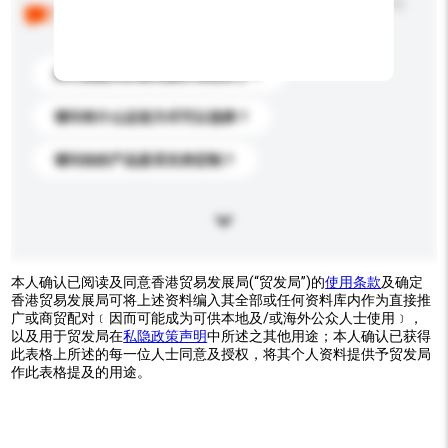
以下是其他买家提出的常见问题。点击以将它们添加到
你的询盘信息中。
你们能提供的最优惠价格是多少？
请问有什么运送方式可以选择？
请问你的产品是否支持定制？
本人确认已阅读及同意香港贸易发展局(“贸发局”)的
使用条款
及确定
香港贸易发展局可将上述资料编入其全部或任何资料库内作为直接推
广或商贸配对﹝因而可能成为可供本地及/或海外公众人士使用﹞，
以及用于贸发局在
私隐政策声明
中所述之其他用途；本人确认已获得
此表格上所述的每一位人士同意及授权，将其个人资料提供予贸发局
作此表格提及的用途。