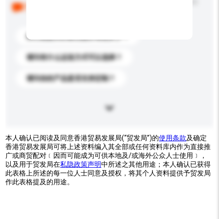
以下是其他买家提出的常见问题。点击以将它们添加到
你的询盘信息中。
你们能提供的最优惠价格是多少？
请问有什么运送方式可以选择？
请问你的产品是否支持定制？
本人确认已阅读及同意香港贸易发展局(“贸发局”)的
使用条款
及确定
香港贸易发展局可将上述资料编入其全部或任何资料库内作为直接推
广或商贸配对﹝因而可能成为可供本地及/或海外公众人士使用﹞，
以及用于贸发局在
私隐政策声明
中所述之其他用途；本人确认已获得
此表格上所述的每一位人士同意及授权，将其个人资料提供予贸发局
作此表格提及的用途。