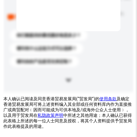
以下是其他买家提出的常见问题。点击以将它们添加到
你的询盘信息中。
你们能提供的最优惠价格是多少？
请问有什么运送方式可以选择？
请问你的产品是否支持定制？
本人确认已阅读及同意香港贸易发展局(“贸发局”)的
使用条款
及确定
香港贸易发展局可将上述资料编入其全部或任何资料库内作为直接推
广或商贸配对﹝因而可能成为可供本地及/或海外公众人士使用﹞，
以及用于贸发局在
私隐政策声明
中所述之其他用途；本人确认已获得
此表格上所述的每一位人士同意及授权，将其个人资料提供予贸发局
作此表格提及的用途。