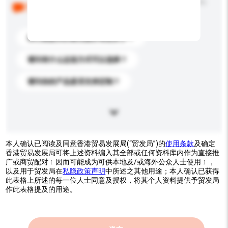
以下是其他买家提出的常见问题。点击以将它们添加到
你的询盘信息中。
你们能提供的最优惠价格是多少？
请问有什么运送方式可以选择？
请问你的产品是否支持定制？
本人确认已阅读及同意香港贸易发展局(“贸发局”)的
使用条款
及确定
香港贸易发展局可将上述资料编入其全部或任何资料库内作为直接推
广或商贸配对﹝因而可能成为可供本地及/或海外公众人士使用﹞，
以及用于贸发局在
私隐政策声明
中所述之其他用途；本人确认已获得
此表格上所述的每一位人士同意及授权，将其个人资料提供予贸发局
作此表格提及的用途。